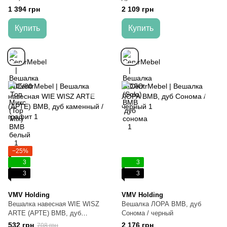
1 394 грн
2 109 грн
Купить
Купить
−25%
3
3
3
3
VMV Holding
VMV Holding
Вешалка навесная WIE WISZ
Вешалка ЛОРА ВМВ, дуб
ARTE (АРТЕ) ВМВ, дуб
Сонома / черный
каменный / графит
532 грн
2 176 грн
708 грн