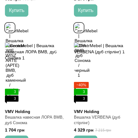
Купить
Купить
−40%
3
3
3
3
VMV Holding
VMV Holding
Вешалка навесная ЛОРА ВМВ,
Вешалка VERBENA (дуб
дуб Сонома
cтірлінг)
1 704 грн
4 329 грн
7 215 грн