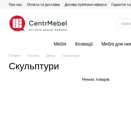
Перейти до основного контенту
Про нас
Оплата та доставка
Договір публічної оферти
Гарантія та
Меблі
Колекції
Меблі для не
Головна
Каталог
Декор
Скульптури
Скульптури
Немає товарів