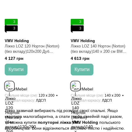
3
3
3
3
VMV Holding
VMV Holding
Ліжко LOZ 120 Нортон (Norton)
Ліжко LOZ 140 Нортон (Norton)
(без вкладу)120x200 Дуб
(без вкладу)140 x 200 см ВМВ
сонома
Дуб сонома
4 127 грн
4 613 грн
Купити
Купити
Спальне місце (см)
120 x 200
Спальне місце (см)
140 x 200
Матеріал каркасу
ЛДСП
Матеріал каркасу
ЛДСП
Ліжко зазвичай вибирають під розміри своєї спальні. Якщо
квартира малогабаритна, а спати треба сімейній парі разом,
то можна купити
полуторні ліжка VMV Holding
польського
виробництва. Вони відрізняються високою якістю і надійністю.