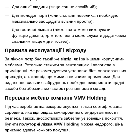
Для однієї людини (якщо сон не спокійний);
Для молодої пари (коли спальня невелика, і необхідно
максимально заощадити вільний простір);
Для гостиної кімнати (ліжко-тахта може виконувати
функцію дивана, крім того, вона може служити додатковим
спальним місцем для гостей).
Правила експлуатації і відходу
За ліжком потрібно такий же відхід, як і за іншими корпусними
меблями. Ретельно стежити за вентиляцією і вологістю в
приміщенні. Не рекомендується установка біля опалювальних
приладів, а також під прямими сонячними променями. Для
видалення сильних забруднень необхідно використати щадні
засоби без абразивних часток і розчинників в складі.
Переваги меблів компанії VMV Holding
Під час виробництва використовується тільки сертифікована
сировина, яка відповідає міжнародним стандартам якості і
безпеки. Також, зносостійкість забезпечує зовнішнє покриття.
Купити
полуторні ліжка VMV Holding
можна
недорого, ціна
приємно здивує кожного покупця.