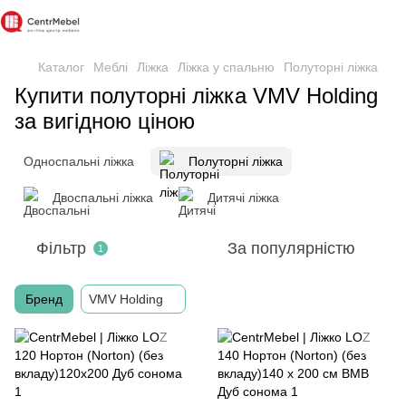
Каталог
Меблі
Ліжка
Ліжка у спальню
Полуторні ліжка
Купити полуторні ліжка VMV Holding
за вигідною ціною
Односпальні ліжка
Полуторні ліжка
Двоспальні ліжка
Дитячі ліжка
Фільтр
За популярністю
1
Бренд
VMV Holding