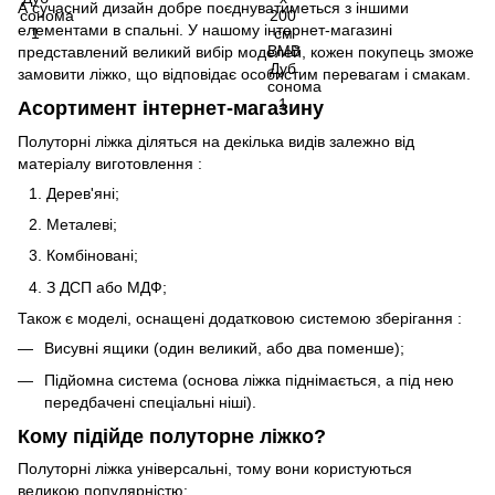
А сучасний дизайн добре поєднуватиметься з іншими
елементами в спальні. У нашому інтернет-магазині
представлений великий вибір моделей, кожен покупець зможе
замовити ліжко, що відповідає особистим перевагам і смакам.
Асортимент інтернет-магазину
Полуторні ліжка діляться на декілька видів залежно від
матеріалу виготовлення :
Дерев'яні;
Металеві;
Комбіновані;
З ДСП або МДФ;
Також є моделі, оснащені додатковою системою зберігання :
Висувні ящики (один великий, або два поменше);
Підйомна система (основа ліжка піднімається, а під нею
передбачені спеціальні ніші).
Кому підійде полуторне ліжко?
Полуторні ліжка універсальні, тому вони користуються
великою популярністю: