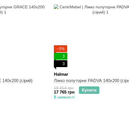
−3%
3
3
Halmar
140х200 (сірий)
Ліжко полуторне PADVA 140х200 (сіри
18 314 грн
Купити
17 765 грн
В наявності