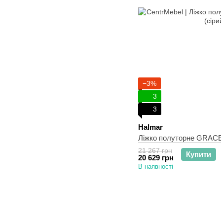
−3%
3
3
Halmar
Ліжко полуторне GRACE 
21 267 грн
Купити
20 629 грн
В наявності