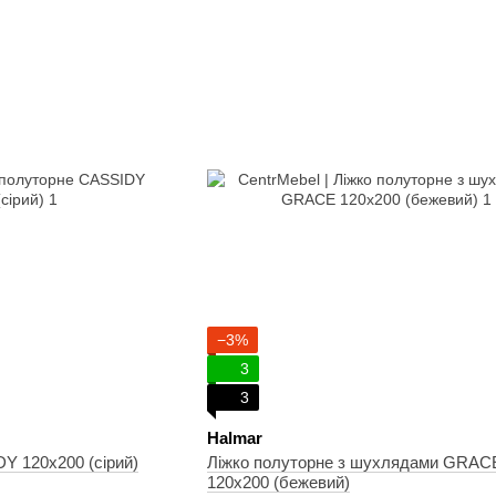
−3%
3
3
Halmar
Y 120х200 (сірий)
Ліжко полуторне з шухлядами GRAC
120х200 (бежевий)