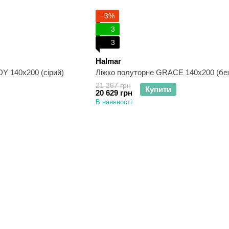
−3%
3
3
Halmar
Y 140х200 (сірий)
Ліжко полуторне GRACE 140х200 (бе
21 267 грн
Купити
20 629 грн
В наявності