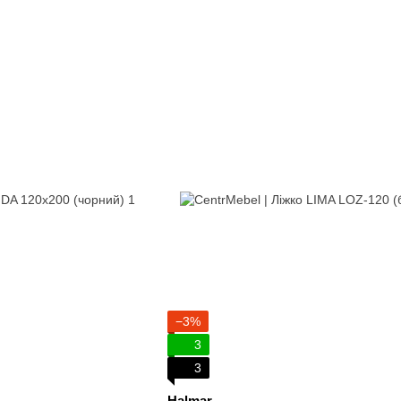
−3%
3
3
Halmar