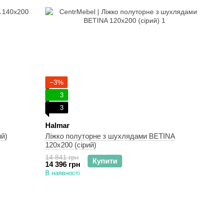
−3%
3
3
Halmar
й)
Ліжко полуторне з шухлядами BETINA
120х200 (сірий)
14 841 грн
Купити
14 396 грн
В наявності