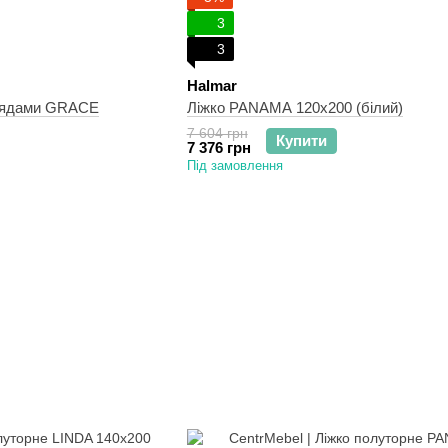
3
3
Halmar
хлядами GRACE
Ліжко PANAMA 120x200 (білий)
7 604 грн
Купити
7 376 грн
Під замовлення