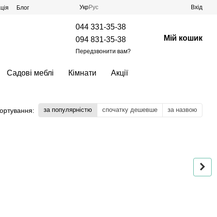
Укр
Рус
Вхід
ція
Блог
044 331-35-38
Мій кошик
094 831-35-38
Передзвонити вам?
Садові меблі
Кімнати
Акції
за популярністю
спочатку дешевше
за назвою
ортування: