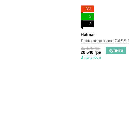
−3%
3
3
Halmar
Ліжко полуторне CASSID
21 175 грн
Купити
20 540 грн
В наявності