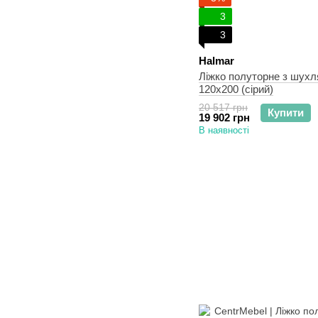
3
3
Halmar
Ліжко полуторне з шу
120х200 (сірий)
20 517 грн
Купити
19 902 грн
В наявності