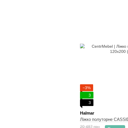
−3%
3
3
Halmar
Ліжко полуторне CASSID
20 487 грн