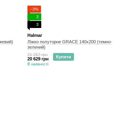
−3%
3
3
Halmar
жевий)
Ліжко полуторне GRACE 140х200 (темно-
зелений)
21 267 грн
Купити
20 629 грн
В наявності