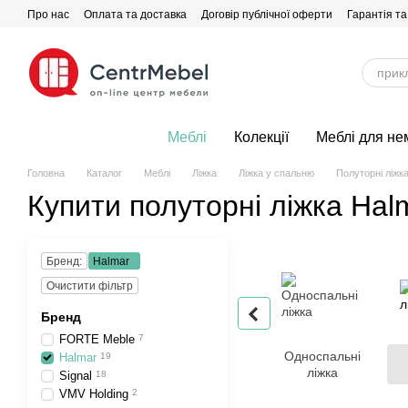
Перейти до основного контенту
Про нас
Оплата та доставка
Договір публічної оферти
Гарантія та
Меблі
Колекції
Меблі для не
Головна
Каталог
Меблі
Ліжка
Ліжка у спальню
Полуторні ліжк
Купити полуторні ліжка Hal
Бренд:
Halmar
Очистити фільтр
Бренд
FORTE Meble
7
Односпальні
Halmar
19
ліжка
Signal
18
VMV Holding
2