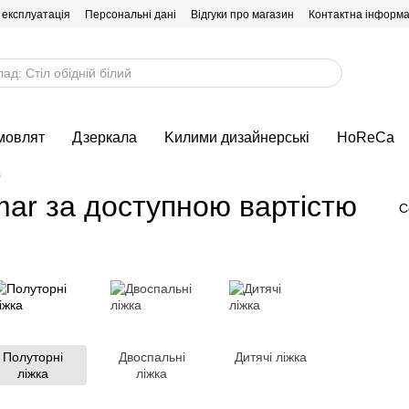
 експлуатація
Персональні дані
Відгуки про магазин
Контактна інформа
мовлят
Дзеркала
Kилими дизайнерські
HoReCa
а
mar за доступною вартістю
С
Полуторні
Двоспальні
Дитячі ліжка
ліжка
ліжка