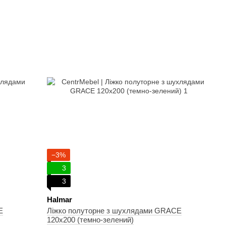
−3%
3
3
Halmar
E
Ліжко полуторне з шухлядами GRACE
120х200 (темно-зелений)