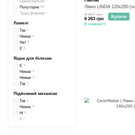
Односпальне
0
Ліжко LINDA 120x200 (ч
Полуторне
16
Трансформер
0
6 457 грн
Купити
6 263 грн
Ламелі
В наявності
Так
1
Немає
2
Нет
3
Є
4
Ящик для білизни
Є
3
Немає
3
Немає
3
Так
1
Підйомний механізм
Так
1
Немає
9
Ні
8
Є
0