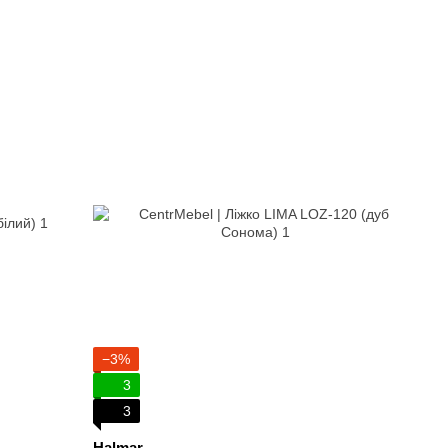
−3%
3
3
Halmar