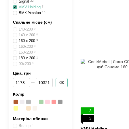
Signal
22
VMV Holding
7
ВМК-Україна
16
Спальне місце (см)
140x200
0
140 x 200
0
160 x 200
3
160x200
0
160х200
0
180 x 200
1
90x200
0
Ціна, грн
Від Ціна, грн
До Ціна, грн
ОК
Колір
3
3
Матеріал обивки
Велюр
0
VMV Holding