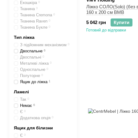
Екошкіра
0
Ліжко СОЛО(Solo) (без 
Тканина
0
160 x 200 см ВМВ
Тканина Cremona
0
Тканина Raven
0
5 042 грн
Купити
Тканина Букле
0
Готовий до відправки
Тип ліжка
З підйомним механізмом
0
Двоспальне
6
Двоспальні
0
Металеві ліжка
0
Односпальне
0
Полуторне
0
Ящик до ліжка
1
Ламелі
Так
0
Немає
6
Є
0
Додаткова опція
0
Ящик для білизни
Є
0