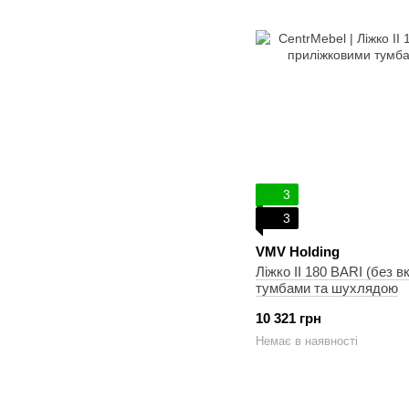
3
3
VMV Holding
Ліжко ІІ 180 BARI (без 
тумбами та шухлядою
10 321 грн
Немає в наявності