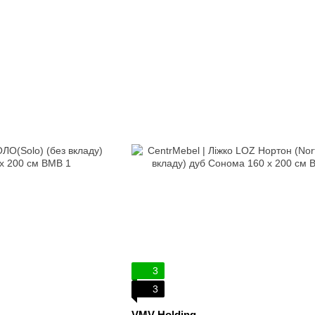
3
3
VMV Holding