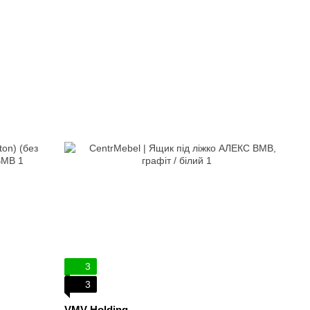
3
3
VMV Holding