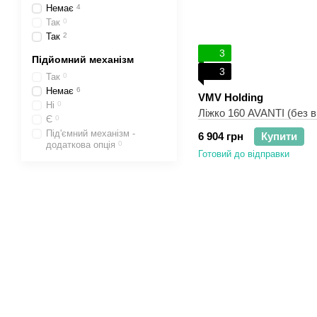
Немає
4
Так
0
Так
2
3
Підйомний механізм
3
Так
0
Немає
6
VMV Holding
Ні
0
Ліжко 160 AVANTI (без 
Є
0
Під'ємний механізм -
6 904 грн
Купити
додаткова опція
0
Готовий до відправки