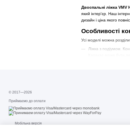
Двоспальні ліжка VMV 
який інтер'єр. Наш інтер
дизайн і ціна якого повн
Особливості ко
Усі моделі можна розділит
Ліжка з подіумом. Кон
Каракас може бути де
Ліжка без каркаса. У 
ПВХ.
Матеріали, з яких роблять
ДСП. Використовується
© 2017—2026
МДФ. Найчастіше покр
Приймаємо до оплати
Метал. Коване узголів'
Масив дерева. При виг
Мобільна версія
Рекомендації п