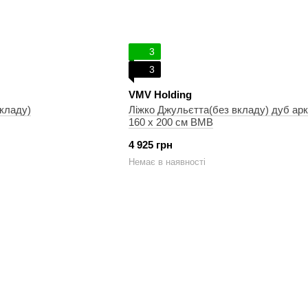
3
3
VMV Holding
вкладу)
Ліжко Джульєтта(без вкладу) дуб ар
160 x 200 см ВМВ
4 925 грн
Немає в наявності