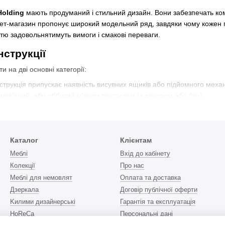
Holding
мають продуманий і стильний дизайн. Вони забезпечать ком
нет-магазин пропонує широкий модельний ряд, завдяки чому кожен по
істю задовольнятимуть вимоги і смакові переваги.
нструкції
и на дві основні категорії:
струкція припускає наявність висувних ящиків або підйомного механ
рев'яний, або оббитий м'яким текстилем (з декором або без);
вигляді рами з узголів'ям, ніжками і сполучними царгами. Основа мо
ся двоспальні ліжка :
Каталог
Клієнтам
 клас Е1. У асортименті є різні забарвлення під натуральне дерево 
Меблі
Вхід до кабінету
Колекції
Про нас
иття глянсове або супермат (софттач);
Меблі для немовлят
Оплата та доставка
я і ніжки вигідно виглядають у будь-якому інтер'єрі;
Дзеркала
Договір публічної оферти
отовленні найчастіше використовуються: сосна, вільха, дуб і бук.
Kилими дизайнерські
Гарантія та експлуатація
HoReCa
Персональні дані
о установці і використанню