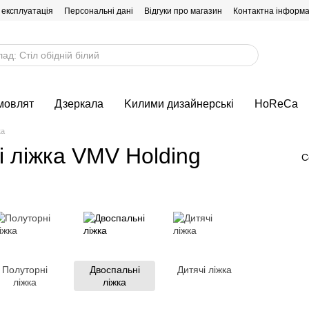
 експлуатація
Персональні дані
Відгуки про магазин
Контактна інформа
мовлят
Дзеркала
Kилими дизайнерські
HoReCa
ка
і ліжка VMV Holding
С
Полуторні
Двоспальні
Дитячі ліжка
ліжка
ліжка