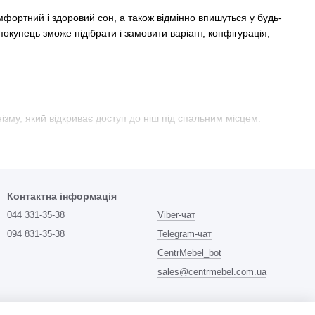
фортний і здоровий сон, а також відмінно впишуться у будь-
купець зможе підібрати і замовити варіант, конфігурація,
ізму, який відкриває доступ до ніш під спальним місцем.
же бути з ортопедичних ламелей, сітки або цілісного листа
Контактна інформація
і інші текстури;
044 331-35-38
Viber-чат
094 831-35-38
Telegram-чат
CentrMebel_bot
sales@centrmebel.com.ua