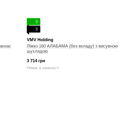
3
3
VMV Holding
канзас
Ліжко 160 АЛАБАМА (без вкладу) з висувною
шухлядою
3 714 грн
Немає в наявності