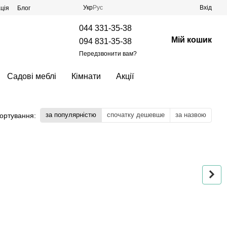
Укр
Рус
Вхід
ція
Блог
044 331-35-38
Мій кошик
094 831-35-38
Передзвонити вам?
Садові меблі
Кімнати
Акції
за популярністю
спочатку дешевше
за назвою
ортування: