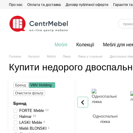
Перейти до основного контенту
Про нас
Оплата та доставка
Договір публічної оферти
Гарантія та
Меблі
Колекції
Меблі для не
Головна
Каталог
Меблі
Ліжка
Ліжка у спальню
Двоспальні ліж
Купити недорого двоспальн
Бренд:
VMV Holding
Очистити фільтр
Бренд
FORTE Meble
10
Односпальні
Halmar
35
ліжка
LASKI Meble
5
Mebli BLONSKI
1