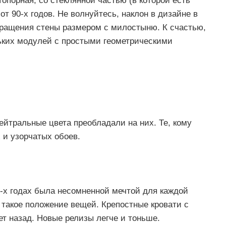
Топорная, со стеклянной частью (в которой есть
от 90-х годов. Не волнуйтесь, наклон в дизайне в
звращения стены размером с милостыню.
К счастью,
льких модулей с простыми геометрическими
ейтральные цвета преобладали на них.
Те, кому
х и узорчатых обоев.
0-х годах была несомненной мечтой для каждой
а такое положение вещей.
Крепостные кровати с
ет назад.
Новые релизы легче и тоньше.