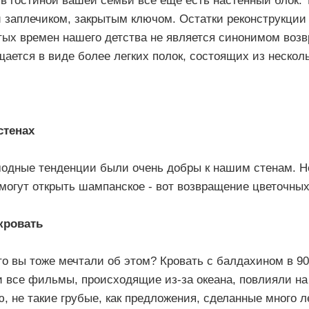
 в гостиной вашей семьи все еще есть настенный блок.
и заплечиком, закрытым ключом.
Остатки реконструкции 
тых времен нашего детства не является синонимом во
щается в виде более легких полок, состоящих из неско
стенах
одные тенденции были очень добры к нашим стенам.
Н
 могут открыть шампанское - вот возвращение цветочны
кровать
что вы тоже мечтали об этом?
Кровать с балдахином в 9
 и все фильмы, происходящие из-за океана, повлияли н
, не такие грубые, как предложения, сделанные много л