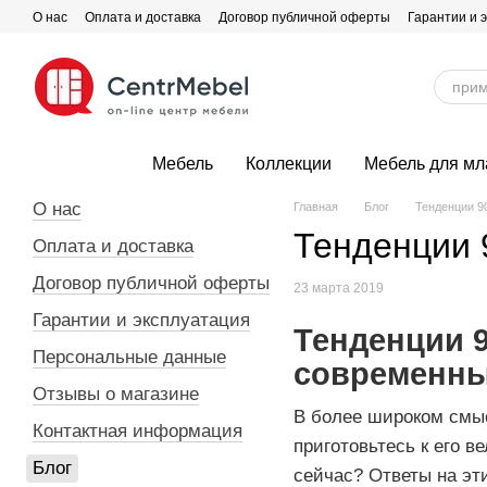
Перейти к основному контенту
О нас
Оплата и доставка
Договор публичной оферты
Гарантии и 
Мебель
Коллекции
Мебель для м
О нас
Главная
Блог
Тенденции 9
Тенденции 
Оплата и доставка
Договор публичной оферты
23 марта 2019
Гарантии и эксплуатация
Тенденции 9
Персональные данные
современны
Отзывы о магазине
В более широком смы
Контактная информация
приготовьтесь к его 
Блог
сейчас?
Ответы на эт