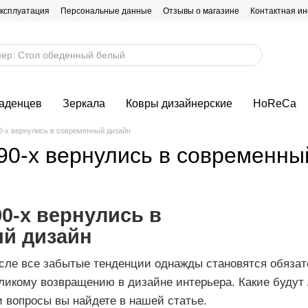
эксплуатация
Персональные данные
Отзывы о магазине
Контактная и
ладенцев
Зеркала
Ковры дизайнерские
HoReCa
0-х вернулись в современный дизайн
90-х вернулись в современны
0-х вернулись в
й дизайн
сле все забытые тенденции однажды становятся обяза
великому возвращению в дизайне интерьера.
Какие будут
и вопросы вы найдете в нашей статье.