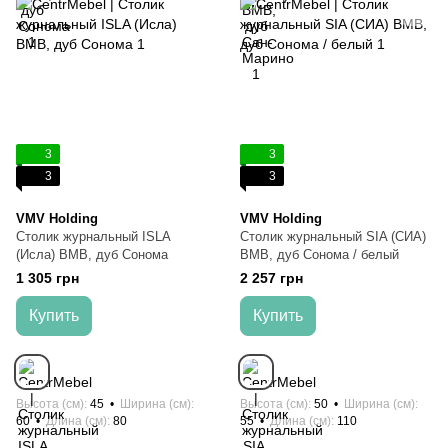
3
3
3
3
VMV Holding
VMV Holding
Столик журнальный ISLA
Столик журнальный SIA ​​(СИА)
(Исла) ВМВ, дуб Сонома
ВМВ, дуб Сонома / белый
1 305 грн
2 257 грн
Купить
Купить
Высота (см)
45
Ширина (см)
Высота (см)
50
Ширина (см)
60
Длина (см)
80
55
Длина (см)
110