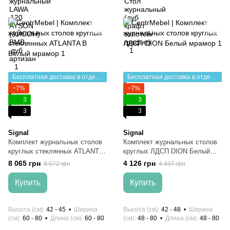
Бесплатная доставка в отделение НП
Бесплатная доставка в отделение НП
−7%
−7%
3
3
3
3
Signal
Signal
Комплект журнальных столов
Комплект журнальных столов
круглых стеклянных ATLANTA
круглых ЛДСП DION Белый
B Белый мрамор
мрамор
8 065 грн
4 126 грн
8 672 грн
4 437 грн
Купить
Купить
Высота (см)
42 - 45
Ширина
Высота (см)
42 - 48
Ширина
(см)
60 - 80
Длина (см)
60 - 80
(см)
48 - 80
Длина (см)
48 - 80