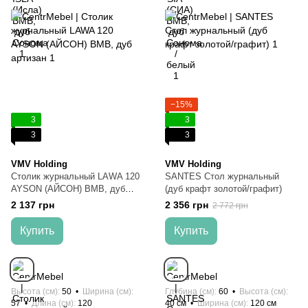
−15%
3
3
3
3
VMV Holding
VMV Holding
Столик журнальный LAWA 120
SANTES Стол журнальный
AYSON (АЙСОН) ВМВ, дуб
(дуб крафт золотой/графит)
артизан
2 137 грн
2 356 грн
2 772 грн
Купить
Купить
Высота (см)
50
Ширина (см)
Глубина (см)
60
Высота (см)
57
Длина (см)
120
40 см
Ширина (см)
120 см