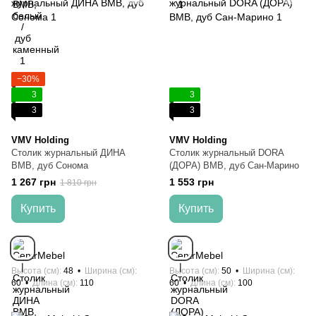
−30%
3
3
3
3
VMV Holding
VMV Holding
Столик журнальный ДИНА
Столик журнальный DORA
ВМВ, дуб Сонома
(ДОРА) ВМВ, дуб Сан-Марино
1 267 грн
1 553 грн
1 810 грн
Купить
Купить
Высота (см)
48
Ширина (см)
Высота (см)
50
Ширина (см)
60
Длина (см)
110
60
Длина (см)
100