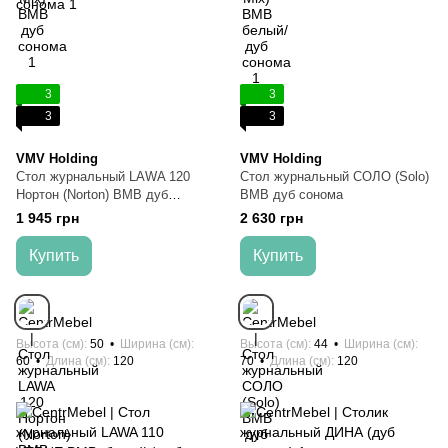
3
3
3
3
VMV Holding
VMV Holding
Стол журнальный LAWA 120
Стол журнальный СОЛО (Solo)
Нортон (Norton) ВМВ дуб
ВМВ дуб сонома
сонома
1 945 грн
2 630 грн
Купить
Купить
Высота (см)
50
Ширина (см)
Высота (см)
44
Ширина (см)
60
Длина (см)
120
70
Длина (см)
120