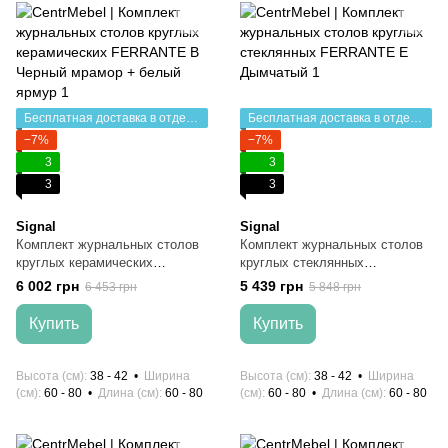
Бесплатная доставка в отделение НП
Бесплатная доставка в отделение НП
−7%
−7%
3
3
3
3
Signal
Signal
Комплект журнальных столов
Комплект журнальных столов
круглых керамических
круглых стеклянных
FERRANTE B Черный мрамор
FERRANTE E Дымчатый
6 002 грн
5 439 грн
6 453 грн
5 848 грн
+ белый ярмур
Купить
Купить
Высота (см)
38 - 42
Ширина
Высота (см)
38 - 42
Ширина
(см)
60 - 80
Длина (см)
60 - 80
(см)
60 - 80
Длина (см)
60 - 80