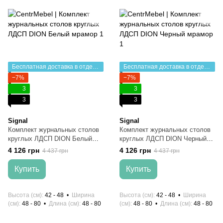
Бесплатная доставка в отделение НП
Бесплатная доставка в отделение НП
−7%
−7%
3
3
3
3
Signal
Signal
Комплект журнальных столов
Комплект журнальных столов
круглых ЛДСП DION Белый
круглых ЛДСП DION Черный
мрамор
мрамор
4 126 грн
4 126 грн
4 437 грн
4 437 грн
Купить
Купить
Высота (см)
42 - 48
Ширина
Высота (см)
42 - 48
Ширина
(см)
48 - 80
Длина (см)
48 - 80
(см)
48 - 80
Длина (см)
48 - 80