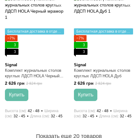
Бесплатная доставка в отделение НП
Бесплатная доставка в отделение НП
−7%
−7%
3
3
3
3
Signal
Signal
Комплект журнальных столов
Комплект журнальных столов
круглых ЛДСП HOLA Черный
круглых ЛДСП HOLA Дуб
мрамор
2 626 грн
2 626 грн
2 824 грн
2 824 грн
Купить
Купить
Высота (см)
42 - 48
Ширина
Высота (см)
42 - 48
Ширина
(см)
32 - 45
Длина (см)
32 - 45
(см)
32 - 45
Длина (см)
32 - 45
Показать еще 20 товаров