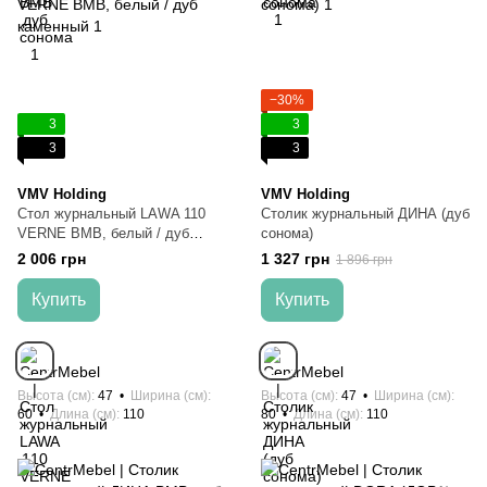
−30%
3
3
3
3
VMV Holding
VMV Holding
Стол журнальный LAWA 110
Столик журнальный ДИНА (дуб
VERNE ВМВ, белый / дуб
сонома)
каменный
2 006 грн
1 327 грн
1 896 грн
Купить
Купить
Высота (см)
47
Ширина (см)
Высота (см)
47
Ширина (см)
60
Длина (см)
110
80
Длина (см)
110