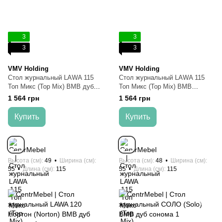
3
3
3
3
VMV Holding
VMV Holding
Стол журнальный LAWA 115
Стол журнальный LAWA 115
Топ Микс (Top Mix) ВМВ дуб
Топ Микс (Top Mix) ВМВ
сонома
белый/дуб сонома
1 564 грн
1 564 грн
Купить
Купить
Высота (см)
49
Ширина (см)
Высота (см)
48
Ширина (см)
55
Длина (см)
115
55
Длина (см)
115