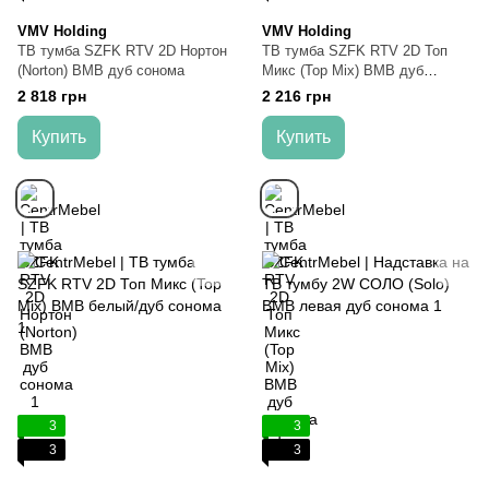
VMV Holding
VMV Holding
ТВ тумба SZFK RTV 2D Нортон
ТВ тумба SZFK RTV 2D Топ
(Norton) ВМВ дуб сонома
Микс (Top Mix) ВМВ дуб
сонома
2 818 грн
2 216 грн
Купить
Купить
3
3
3
3