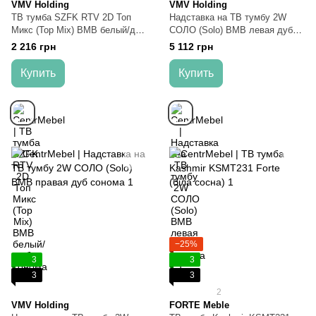
VMV Holding
VMV Holding
ТВ тумба SZFK RTV 2D Топ
Надставка на ТВ тумбу 2W
Микс (Top Mix) ВМВ белый/дуб
СОЛО (Solo) ВМВ левая дуб
сонома
сонома
2 216 грн
5 112 грн
Купить
Купить
−25%
3
3
3
3
2
VMV Holding
FORTE Meble