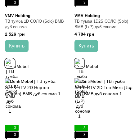
3
3
VMV Holding
VMV Holding
ТВ тумба 1D СОЛО (Solo) ВМВ
ТВ тумба 1D2S СОЛО (Solo)
дуб сонома
ВМВ (L/P) дуб сонома
2 526 грн
4 704 грн
Купить
Купить
3
3
3
3