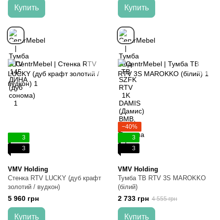
Купить
Купить
−40%
3
3
3
3
VMV Holding
VMV Holding
Стенка RTV LUCKY (дуб крафт
Тумба ТВ RTV 3S MAROKKO
золотий / вудкон)
(білий)
5 960 грн
2 733 грн
4 555 грн
Купить
Купить