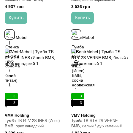
4 937 грн
3 536 грн
Купить
Купить
3
3
3
3
VMV Holding
VMV Holding
Тумба ТВ RTV 2S INES (Инес)
Тумба ТВ RTV 2S VERNE
ВМВ, орех канадский
ВМВ, белый / дуб каменный