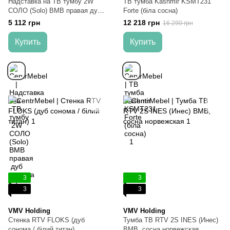
Надставка на ТВ тумбу 2W
ТВ тумба Kashmir KSMT231
СОЛО (Solo) ВМВ правая дуб
Forte (біла сосна)
сонома
5 112 грн
12 218 грн
16 290 грн
Купить
Купить
3
3
3
3
VMV Holding
VMV Holding
Стенка RTV FLOKS (дуб
Тумба ТВ RTV 2S INES (Инес)
сонома / білий титан)
ВМВ, сосна норвежская