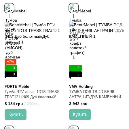
−7%
3
3
3
3
FORTE Meble
VMV Holding
Тумба RTV левая 1D1S TRASS
ТУМБА ПОД ТВ 4D BERIL
TRAT121 (N09 Дуб болотный/
АНТРАЦИТ/ДУБ КАМЕННЫЙ
Дуб черный)
8 184 грн
3 942 грн
8 800 грн
Купить
Купить