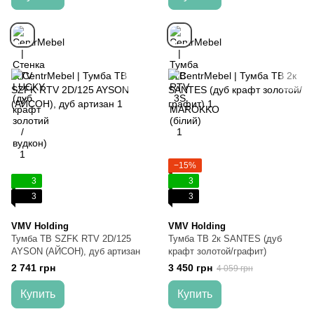
−15%
3
3
3
3
VMV Holding
VMV Holding
Тумба ТВ SZFK RTV 2D/125
Тумба ТВ 2к SANTES (дуб
AYSON (АЙСОН), дуб артизан
крафт золотой/графит)
2 741 грн
3 450 грн
4 059 грн
Купить
Купить