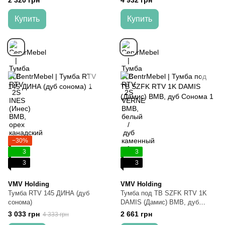
2 320 грн
4 932 грн
Купить
Купить
−30%
3
3
3
3
VMV Holding
VMV Holding
Тумба RTV 145 ДИНА (дуб
Тумба под ТВ SZFK RTV 1K
сонома)
DAMIS (Дамис) ВМВ, дуб
Сонома
3 033 грн
2 661 грн
4 333 грн