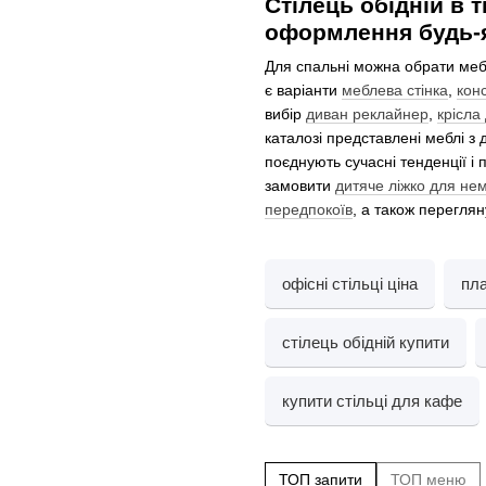
Стілець обідній в 
оформлення будь-
Для спальні можна обрати ме
є варіанти
меблева стінка
,
кон
вибір
диван реклайнер
,
крісла
каталозі представлені меблі з
поєднують сучасні тенденції і 
замовити
дитяче ліжко для не
передпокоїв
, а також перегля
офісні стільці ціна
пла
стілець обідній купити
купити стільці для кафе
ТОП запити
ТОП меню