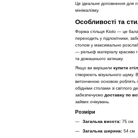
Це ідеальне доповнення для п
мінімалізму.
Особливості та ст
Форма стільця Kioto — це бал
переходить у підлокітники, за
столом у максимально розслаб
— рельєф матеріалу красиво г
та домашнього затишку.
Якщо ви вирішили
купити сті
створюють візуального шуму. Ві
витонченою основою роблять ін
обідніми столами зі світлого д
забезпечуємо
доставку по всі
зайвих очікувань.
Розміри
Загальна висота:
75 см
Загальна ширина:
54 см