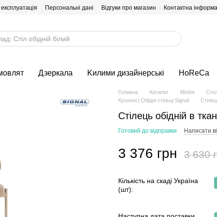
 експлуатація
Персональні дані
Відгуки про магазин
Контактна інформа
мовлят
Дзеркала
Kилими дизайнерські
HoReCa
Головна
Каталог
Меблі
Стол
Кухонні | Обідні стільці Signal
Стілец
Стілець обідній в тка
Готовий до відправки
Написати ві
3 376 грн
3 630 
Кількість на скаді Україна
(шт):
Наступна дата поставки