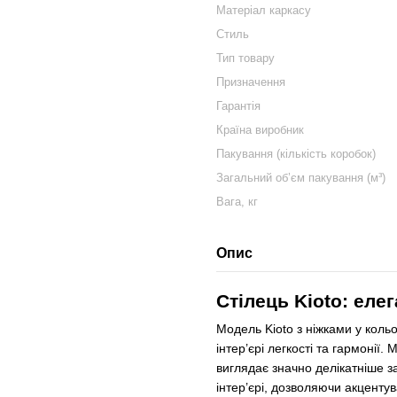
Матеріал каркасу
Стиль
Тип товару
Призначення
Гарантія
Країна виробник
Пакування (кількість коробок)
Загальний об’єм пакування (м³)
Вага, кг
Опис
Стілець Kioto: еле
Модель Kioto з ніжками у кольо
інтер’єрі легкості та гармонії
виглядає значно делікатніше з
інтер’єрі, дозволяючи акцентув