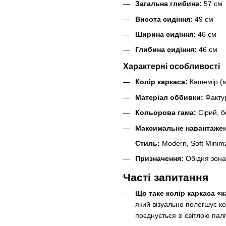
Загальна глибина:
57 см
Висота сидіння:
49 см
Ширина сидіння:
46 см
Глибина сидіння:
46 см
Характерні особливості
Колір каркаса:
Кашемір (м
Матеріал оббивки:
Фактур
Кольорова гама:
Сірий, б
Максимальне навантажен
Стиль:
Modern, Soft Minima
Призначення:
Обідня зона,
Часті запитання
Що таке колір каркаса «
який візуально полегшує ко
поєднується зі світлою палі