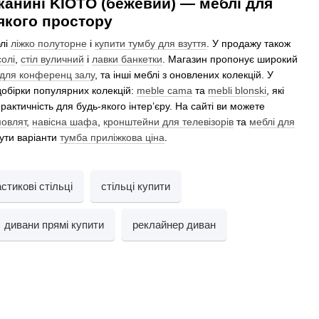
тканині KIOTO (бежевий) — меблі для
якого простору
блі
ліжко полуторне
і
купити тумбу для взуття
. У продажу також
солі
,
стіл вуличний
і
лавки банкетки
. Магазин пропонує широкий
 для конференц залу
, та інші меблі з оновлених колекцій. У
 добірки популярних колекцій:
meble cama
та
mebli blonski
, які
практичність для будь-якого інтер’єру. На сайті ви можете
мовлят
,
навісна шафа
,
кронштейни для телевізорів
та
меблі для
нути варіанти
тумба приліжкова ціна
.
стикові стільці
стільці купити
дивани прямі купити
реклайнер диван