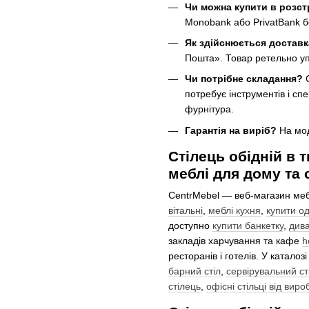
Чи можна купити в розс
Monobank або PrivatBank 
Як здійснюється достав
Пошта». Товар ретельно уп
Чи потрібне складання?
С
потребує інструментів і сп
фурнітура.
Гарантія на виріб?
На мод
Стілець обідній в 
меблі для дому та 
CentrMebel — веб-магазин меб
вітальні
,
меблі кухня
,
купити о
доступно
купити банкетку
,
дива
закладів харчування та кафе
h
ресторанів і готелів. У каталоз
барний стіл
,
сервірувальний ст
стілець
,
офісні стільці від вир