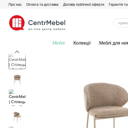
Перейти до основного контенту
Про нас
Оплата та доставка
Договір публічної оферти
Гарантія та
Меблі
Колекції
Меблі для не