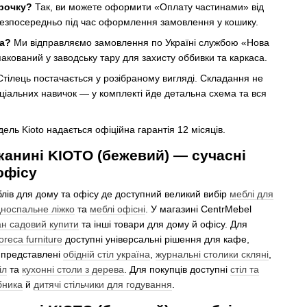
трочку?
Так, ви можете оформити «Оплату частинами» від
безпосередньо під час оформлення замовлення у кошику.
ка?
Ми відправляємо замовлення по Україні службою «Нова
акований у заводську тару для захисту оббивки та каркаса.
тілець постачається у розібраному вигляді. Складання не
еціальних навичок — у комплекті йде детальна схема та вся
ель Kioto надається офіційна гарантія 12 місяців.
тканині KIOTO (бежевий) — сучасні
офісу
лів для дому та офісу де доступний великий вибір
меблі для
дноспальне ліжко
та
меблі офісні
. У магазині CentrMebel
н садовий купити
та інші товари для дому й офісу. Для
oreca furniture
доступні універсальні рішення для кафе,
і представлені
обідній стіл україна
,
журнальні столики скляні
,
іл
та
кухонні столи з дерева
. Для покупців доступні
стіл та
обника
й
дитячі стільчики для годування
.