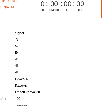
ти. Увага!
0
00
00
00
е діє на
дні
години
хв
сек
Signal
75
57
54
46
46
49
Бежевый
Кашемір
Стілець в тканині
), кг
120
Тканина