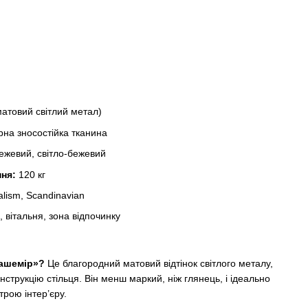
атовий світлий метал)
на зносостійка тканина
ежевий, світло-бежевий
ня:
120 кг
lism, Scandinavian
 вітальня, зона відпочинку
кашемір»?
Це благородний матовий відтінок світлого металу,
нструкцію стільця. Він менш маркий, ніж глянець, і ідеально
трою інтер’єру.