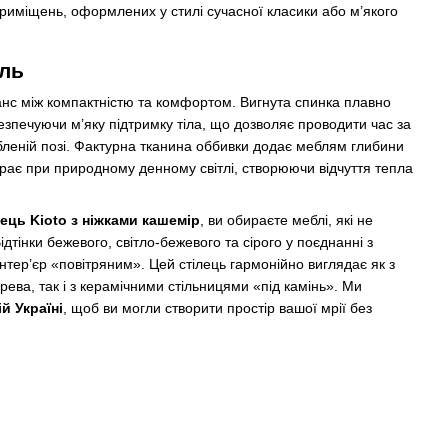
риміщень, оформлених у стилі сучасної класики або м’якого
иль
анс між компактністю та комфортом. Вигнута спинка плавно
безпечуючи м’яку підтримку тіла, що дозволяє проводити час за
леній позі. Фактурна тканина оббивки додає меблям глибини
рає при природному денному світлі, створюючи відчуття тепла
лець Kioto з ніжками кашемір
, ви обираєте меблі, які не
дтінки бежевого, світло-бежевого та сірого у поєднанні з
тер’єр «повітряним». Цей стілець гармонійно виглядає як з
ерева, так і з керамічними стільницями «під камінь». Ми
й Україні
, щоб ви могли створити простір вашої мрії без