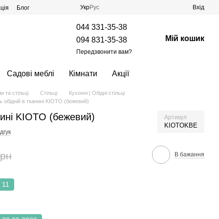
Укр
Рус
Вхід
ція
Блог
044 331-35-38
Мій кошик
094 831-35-38
Передзвонити вам?
Садові меблі
Кімнати
Акції
и та стільці
Стільці
Кухонні | Обідні стільці
ь обідній в тканині KIOTO (бежевий)
нині KIOTO (бежевий)
Артикул
KIOTOKBE
дгук
грн
В бажання
11