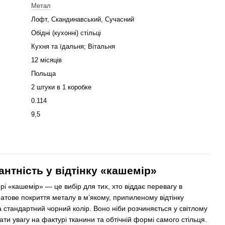
Метал
Лофт, Скандинавський, Сучасний
Обідні (кухонні) стільці
Кухня та їдальня; Вітальня
12 місяців
Польща
2 штуки в 1 коробке
0.114
9,5
гантність у відтінку «кашемір»
рі «кашемір» — це вибір для тих, хто віддає перевагу в
. Матове покриття металу в м’якому, припиленому відтінку
а стандартний чорний колір. Воно ніби розчиняється у світлому
ати увагу на фактурі тканини та обтічній формі самого стільця.