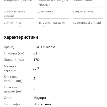
Ме
вітальні
мо
Ко
шафа вітрина
дзеркало
садові крісла
Ко
Ту
купити
дв
Ша
3,
Са
стіл купити
інтернет магазин
пластикові стільці
зо
Ме
письмовий
меблів
купити
Лі
купити скляний
меблі для
дитячі стільчики
Характеристики
(с
журнальний
спальної кімнати
для годування
столик
Ст
Бренд
FORTE Meble
MA
купити ліжко
купити
офісне крісло
Глибина (см)
61
дитяче
журнальний
купити україни
Жу
столик з дерева
LA
Ширина (см)
170
стілець барний
журнальний
купити обідні
Матеріал
ДСП
каркасу
купити
столик скляний
стільці
Кількість
компютерні столи
купити розкладний
ліжка
2
полиць (шт)
ціни
диван
трансформери
Кількість
2
дверей (шт)
Стиль
Модерн
Тип шафи
Розпашний