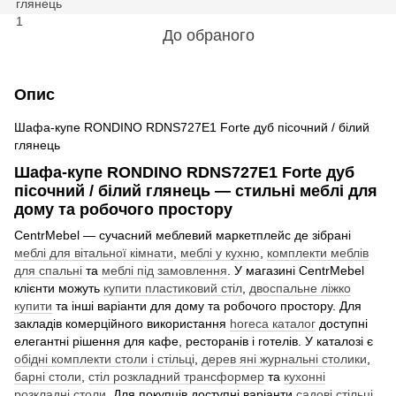
До обраного
Опис
Шафа-купе RONDINO RDNS727E1 Forte дуб пісочний / білий
глянець
Шафа-купе RONDINO RDNS727E1 Forte дуб
пісочний / білий глянець — стильні меблі для
дому та робочого простору
CentrMebel — сучасний меблевий маркетплейс де зібрані
меблі для вітальної кімнати
,
меблі у кухню
,
комплекти меблів
для спальні
та
меблі під замовлення
. У магазині CentrMebel
клієнти можуть
купити пластиковий стіл
,
двоспальне ліжко
купити
та інші варіанти для дому та робочого простору. Для
закладів комерційного використання
horeca каталог
доступні
елегантні рішення для кафе, ресторанів і готелів. У каталозі є
обідні комплекти столи і стільці
,
дерев яні журнальні столики
,
барні столи
,
стіл розкладний трансформер
та
кухонні
розкладні столи
. Для покупців доступні варіанти
садові стільці
,