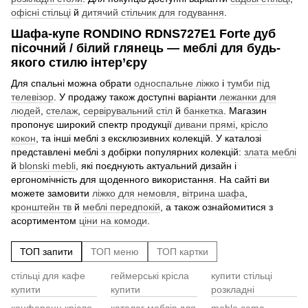
офісні стільці
й
дитячий стільчик для годування
.
Шафа-купе RONDINO RDNS727E1 Forte дуб
пісочний / білий глянець — меблі для будь-
якого стилю інтер’єру
Для спальні можна обрати
односпальне ліжко
і
тумби під
телевізор
. У продажу також доступні варіанти
лежанки для
людей
,
стелаж
,
сервірувальний стіл
й
банкетка
. Магазин
пропонує широкий спектр продукції
дивани прямі
,
крісло
кокон
, та інші меблі з ексклюзивних колекцій. У каталозі
представлені меблі з добірки популярних колекцій:
злата меблі
й
blonski mebli
, які поєднують актуальний дизайн і
ергономічність для щоденного використання. На сайті ви
можете замовити
ліжко для немовля
,
вітрина шафа
,
кронштейн тв
й
меблі передпокій
, а також ознайомитися з
асортиментом
ціни на комоди
.
ТОП запити
ТОП меню
ТОП картки
стільці для кафе
геймерські крісла
купити стільці
Cт
По
купити
купити
розкладні
Ст
ди
конференц крісло
каталог меблів для
meble cama
Ст