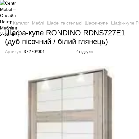
Каталог
Меблі
Шафи та стелажі
Шафи-купе
Шафи-купе F
Шафа-купе RONDINO RDNS727E1
(дуб пісочний / білий глянець)
Артикул:
37270*001
2 відгуки