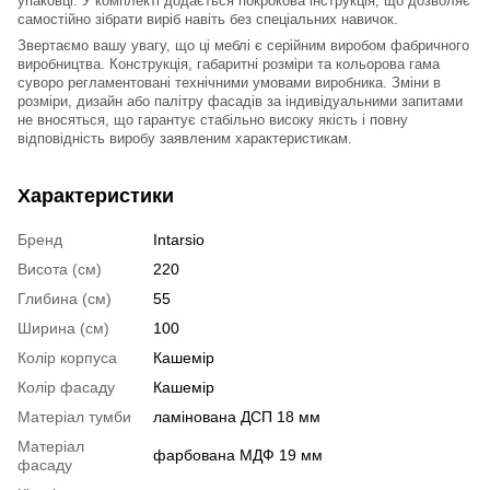
упаковці. У комплекті додається покрокова інструкція, що дозволяє
самостійно зібрати виріб навіть без спеціальних навичок.
Звертаємо вашу увагу, що ці меблі є серійним виробом фабричного
виробництва. Конструкція, габаритні розміри та кольорова гама
суворо регламентовані технічними умовами виробника. Зміни в
розміри, дизайн або палітру фасадів за індивідуальними запитами
не вносяться, що гарантує стабільно високу якість і повну
відповідність виробу заявленим характеристикам.
Характеристики
Бренд
Intarsio
Висота (см)
220
Глибина (см)
55
Ширина (см)
100
Колір корпуса
Кашемір
Колір фасаду
Кашемір
Матеріал тумби
ламінована ДСП 18 мм
Матеріал
фарбована МДФ 19 мм
фасаду