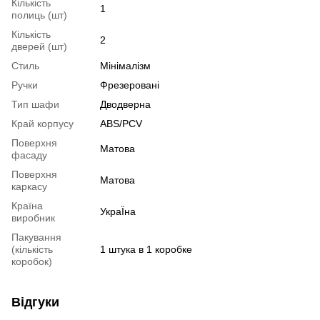
Кількість
1
полиць (шт)
Кількість
2
дверей (шт)
Стиль
Мінімалізм
Ручки
Фрезеровані
Тип шафи
Дводверна
Край корпусу
ABS/PCV
Поверхня
Матова
фасаду
Поверхня
Матова
каркасу
Країна
УкраЇна
виробник
Пакування
(кількість
1 штука в 1 коробке
коробок)
Відгуки