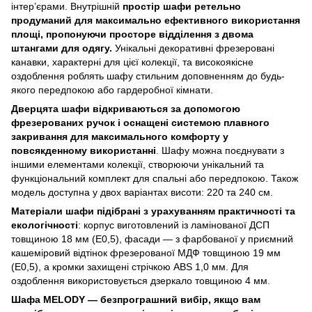
інтер’єрами. Внутрішній
простір шафи ретельно
продуманий для максимально ефективного використання
площі,
пропонуючи просторе відділення з двома
штангами для одягу.
Унікальні декоративні фрезеровані
канавки, характерні для цієї колекції, та високоякісне
оздоблення роблять шафу стильним доповненням до будь-
якого передпокою або гардеробної кімнати.
Дверцята шафи відкриваються за допомогою
фрезерованих ручок і оснащені системою плавного
закривання для максимального комфорту у
повсякденному використанні
. Шафу можна поєднувати з
іншими елементами колекції, створюючи унікальний та
функціональний комплект для спальні або передпокою. Також
модель доступна у двох варіантах висоти: 220 та 240 см.
Матеріали шафи підібрані з урахуванням практичності та
екологічності
: корпус виготовлений із ламінованої ДСП
товщиною 18 мм (E0,5), фасади — з фарбованої у приємний
кашеміровий відтінок фрезерованої МДФ товщиною 19 мм
(E0,5), а кромки захищені стрічкою ABS 1,0 мм. Для
оздоблення використовується дзеркало товщиною 4 мм.
Шафа MELODY — безпрограшний вибір, якщо вам