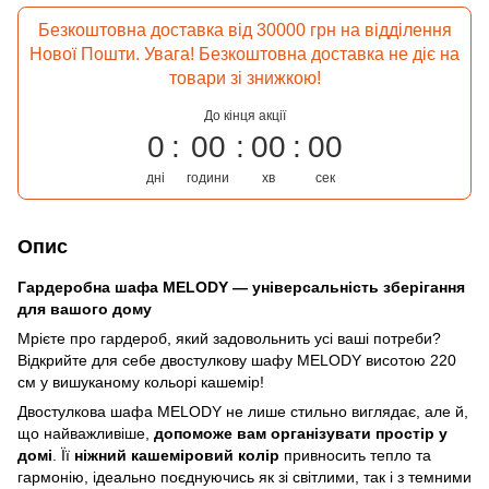
Безкоштовна доставка від 30000 грн на відділення
Нової Пошти. Увага! Безкоштовна доставка не діє на
товари зі знижкою!
До кінця акції
0
00
00
00
дні
години
хв
сек
Опис
Гардеробна шафа MELODY — універсальність зберігання
для вашого дому
Мрієте про гардероб, який задовольнить усі ваші потреби?
Відкрийте для себе двостулкову шафу MELODY висотою 220
см у вишуканому кольорі кашемір!
Двостулкова шафа MELODY не лише стильно виглядає, але й,
що найважливіше,
допоможе вам організувати простір у
домі
. Її
ніжний кашеміровий колір
привносить тепло та
гармонію, ідеально поєднуючись як зі світлими, так і з темними