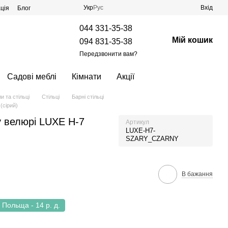
Укр
Рус
Вхід
ція
Блог
044 331-35-38
Мій кошик
094 831-35-38
Передзвонити вам?
Садові меблі
Кімнати
Акції
и та стільці
Стільці
Барні стільці
(сірий)
у велюрі LUXE H-7
Артикул
LUXE-H7-
SZARY_CZARNY
В бажання
Польща - 14 р. д.