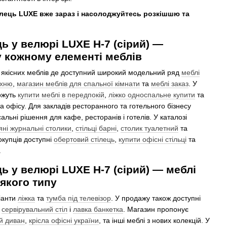
лець LUXE вже зараз і насолоджуйтесь розкішшю та
ь у велюрі LUXE H-7 (сірий) —
у кожному елементі меблів
 якісних меблів де доступний широкий модельний ряд
меблі
ухню
,
магазин меблів для спальної кімнати
та
меблі заказ
. У
ожуть
купити меблі в передпокій
,
ліжко односпальне купити
та
а офісу. Для закладів ресторанного та готельного бізнесу
альні рішення для кафе, ресторанів і готелів. У каталозі
яні журнальні столики
,
стільці барні
,
столик туалетний
та
окупців доступні
обертовий стілець
,
купити офісні стільці
та
.
ь у велюрі LUXE H-7 (сірий) — меблі
-якого типу
іанти
ліжка
та
тумба під телевізор
. У продажу також доступні
,
сервірувальний стіл
і
лавка банкетка
. Магазин пропонує
й диван
,
крісла офісні україни
, та інші меблі з нових колекцій. У