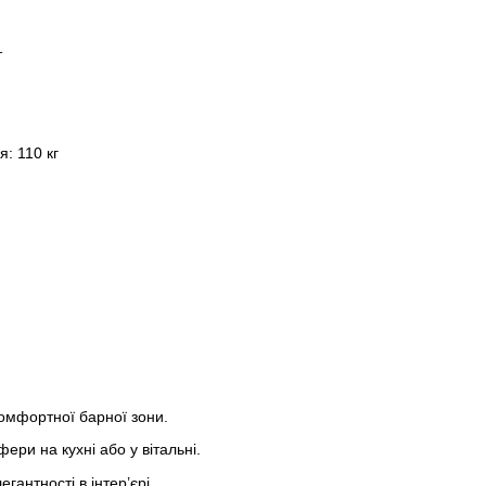
т
: 110 кг
омфортної барної зони.
ри на кухні або у вітальні.
гантності в інтер’єрі.