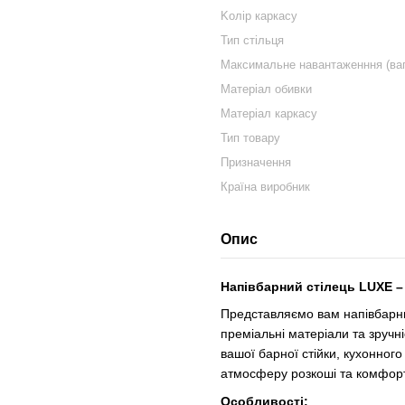
Kолір каркасу
Тип стільця
Максимальне навантаженння (вага
Матеріал обивки
Матеріал каркасу
Тип товару
Призначення
Країна виробник
Опис
Напівбарний стілець LUXE –
Представляємо вам напівбарни
преміальні матеріали та зручн
вашої барної стійки, кухонного
атмосферу розкоші та комфорт
Особливості: