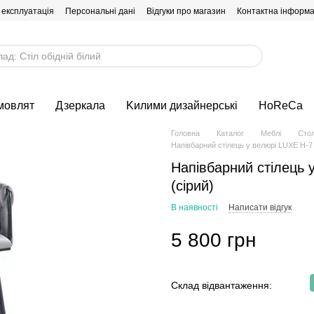
 експлуатація
Персональні дані
Відгуки про магазин
Контактна інформа
мовлят
Дзеркала
Kилими дизайнерські
HoReCa
Головна
Каталог
Меблі
Стол
Напівбарний стілець у велюрі LUXE H-7 
Напівбарний стілець 
(сірий)
В наявності
Написати відгук
5 800 грн
Склад відвантаження: