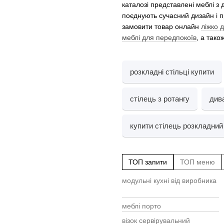
каталозі представлені меблі з
поєднують сучасний дизайн і пр
замовити товар онлайн
ліжко 
меблі для передпокоїв
, а тако
розкладні стільці купити
стілець з ротангу
див
купити стілець розкладний
ТОП запити
ТОП меню
модульні кухні від виробника
меблі порто
візок сервірувальний