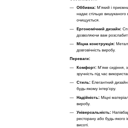
Оббивка:
М'який і приємн
надає стільцю вишуканого 
очищується.
Ергономічний дизайн:
Спи
дозволяючи вам розслабит
Міцна конструкція:
Металев
довговічність виробу.
Переваги:
Комфорт:
М’яке сидіння, 
зручність під час використа
Стиль:
Елегантний дизайн
будь-якому інтер’єру.
Надійність:
Міцні матеріал
виробу.
Універсальність:
Напівбар
ресторану або будь-якого і
висоті.