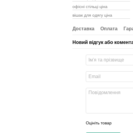
офісні стільці ціна
вішак для одягу ціна
приліжкова тумба купити
Доставка
Оплата
Гар
купити стілець барний
Новий відгук або комент
крісла офісні ціна
Оцініть товар