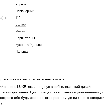
Чорний
Напівбарний
), кг
110
Велюр
Метал
Барні стільці
Кухня та їдальня
Польща
 розкішний комфорт на новій висоті
й стілець LUXE, який поєднує в собі елегантний дизайн,
ість використання. Цей стілець стане стильним доповненням до
 острова або будь-якого іншого простору, де ви хочете створити
у.