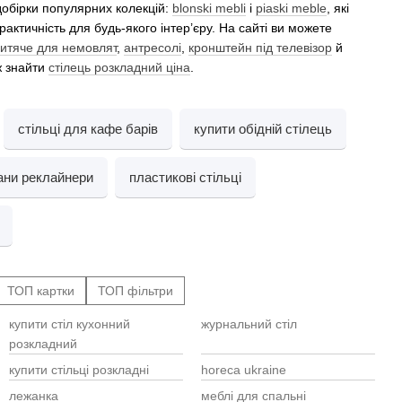
 добірки популярних колекцій:
blonski mebli
і
piaski meble
, які
актичність для будь-якого інтер’єру. На сайті ви можете
дитяче для немовлят
,
антресолі
,
кронштейн під телевізор
й
ж знайти
стілець розкладний ціна
.
стільці для кафе барів
купити обідній стілець
ани реклайнери
пластикові стільці
ТОП картки
ТОП фільтри
купити стіл кухонний
журнальний стіл
Cтіл
Стіл
барн
розкладний
Стіл
Кили
синє
дива
купити стільці розкладні
horeca ukraine
Тумб
стіл
Мебл
лежанка
меблі для спальні
чор