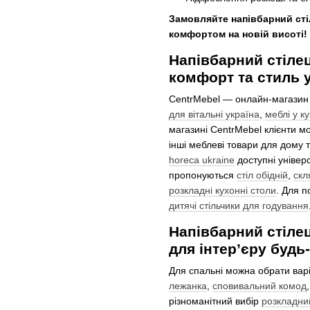
Замовляйте напівбарний сті
комфортом на новій висоті!
Напівбарний стілец
комфорт та стиль 
CentrMebel — онлайн-магазин
для вітальні україна
,
меблі у к
магазині CentrMebel клієнти м
інші меблеві товари для дому т
horeca ukraine
доступні універс
пропонуються
стіл обідній
,
скл
розкладні кухонні столи
. Для п
дитячі стільчики для годування
Напівбарний стілец
для інтер’єру будь
Для спальні можна обрати вар
лежанка
,
сповивальний комод
різноманітний вибір
розкладни