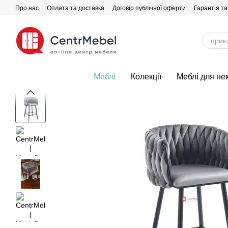
Перейти до основного контенту
Про нас
Оплата та доставка
Договір публічної оферти
Гарантія та
Меблі
Колекції
Меблі для не