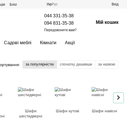
Укр
Рус
Вхід
ція
Блог
044 331-35-38
Мій кошик
094 831-35-38
Передзвонити вам?
Садові меблі
Кімнати
Акції
за популярністю
спочатку дешевше
за назвою
ортування:
Шафи
Шафи кутові
Шафи навісні
рні
шестидверні