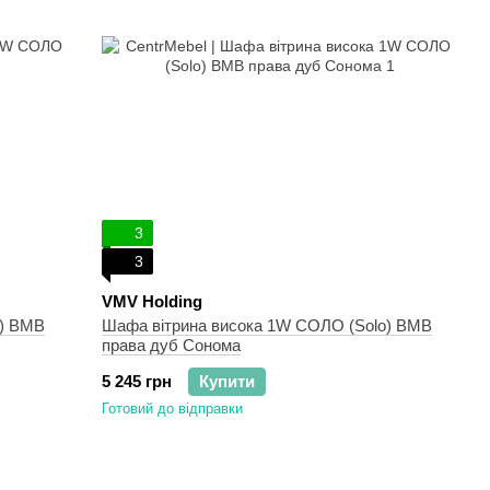
3
3
VMV Holding
o) ВМВ
Шафа вітрина висока 1W СОЛО (Solo) ВМВ
права дуб Сонома
5 245 грн
Купити
Готовий до відправки