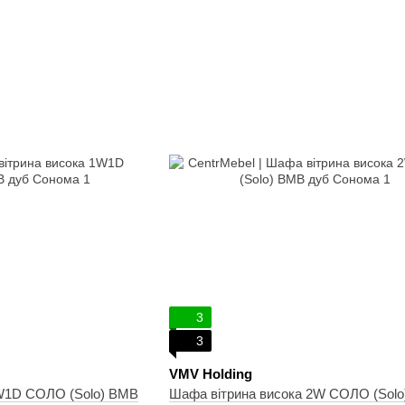
3
3
VMV Holding
1W1D СОЛО (Solo) ВМВ
Шафа вітрина висока 2W СОЛО (Sol