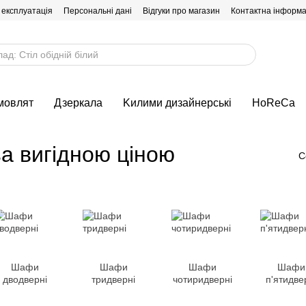
 експлуатація
Персональні дані
Відгуки про магазин
Контактна інформа
мовлят
Дзеркала
Kилими дизайнерські
HoReCa
 за вигідною ціною
С
Шафи
Шафи
Шафи
Шафи
дводверні
тридверні
чотиридверні
п'ятидве