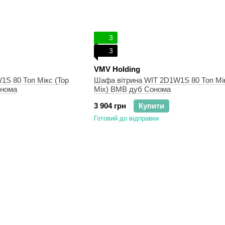
3
3
VMV Holding
S 80 Топ Мікс (Top
Шафа вітрина WIT 2D1W1S 80 Топ Мік
онома
Mix) ВМВ дуб Сонома
3 904 грн
Купити
Готовий до відправки