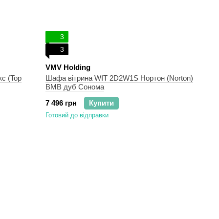
3
3
VMV Holding
с (Top
Шафа вітрина WIT 2D2W1S Нортон (Norton)
ВМВ дуб Сонома
7 496 грн
Купити
Готовий до відправки