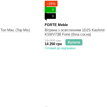
−25%
3
3
FORTE Meble
оп Мікс (Top Mix)
Вітрина з освітленням 1D2S Kashmir
KSMV73B Forte (біла сосна)
19 000 грн
Купити
14 250 грн
Готовий до відправки