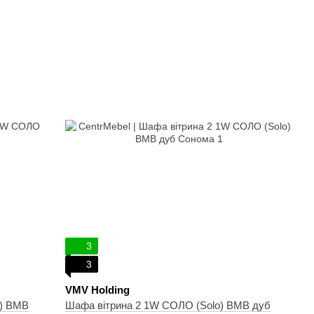
3
3
VMV Holding
o) ВМВ
Шафа вітрина 2 1W СОЛО (Solo) ВМВ дуб