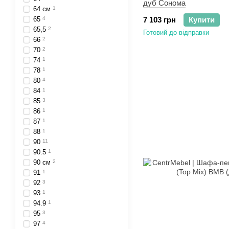
дуб Сонома
64 см
1
65
4
7 103 грн
Купити
65,5
2
Готовий до відправки
66
2
70
2
74
1
78
1
80
4
84
1
85
3
86
1
87
1
88
1
90
11
90.5
1
90 см
2
91
1
92
3
93
1
94.9
1
95
3
97
4