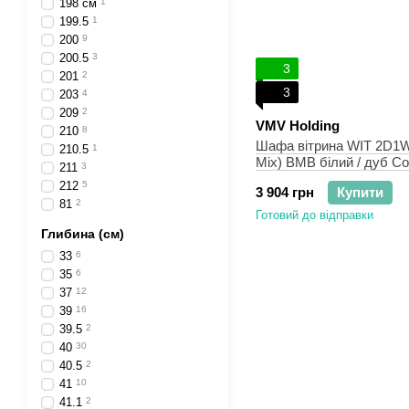
198 см
1
199.5
1
200
9
200.5
3
3
201
2
3
203
4
209
2
VMV Holding
210
8
Шафа вітрина WIT 2D1W1
210.5
1
Mix) ВМВ білий / дуб С
211
3
212
5
3 904 грн
Купити
81
2
Готовий до відправки
Глибина (см)
33
6
35
6
37
12
39
16
39.5
2
40
30
40.5
2
41
10
41.1
2