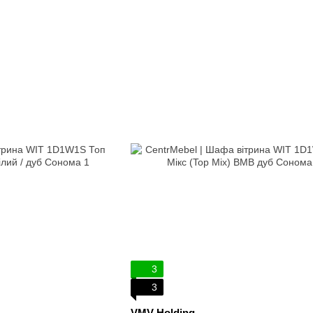
3
3
VMV Holding