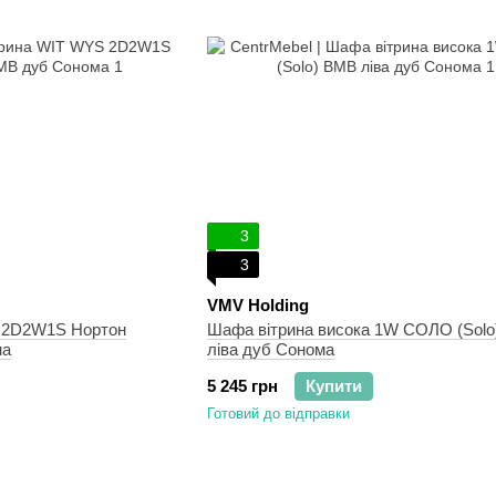
3
3
VMV Holding
 2D2W1S Нортон
Шафа вітрина висока 1W СОЛО (Sol
ма
ліва дуб Сонома
5 245 грн
Купити
Готовий до відправки