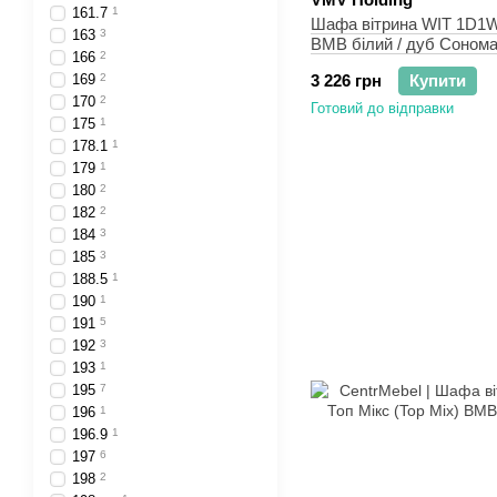
161.7
1
Шафа вітрина WIT 1D1W1
163
3
ВМВ білий / дуб Соном
166
2
169
2
3 226 грн
Купити
170
2
Готовий до відправки
175
1
178.1
1
179
1
180
2
182
2
184
3
185
3
188.5
1
190
1
191
5
192
3
193
1
195
7
196
1
196.9
1
197
6
198
2