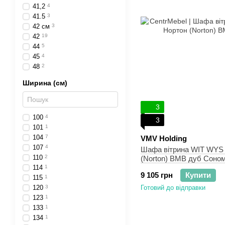
41,2
4
41.5
3
42 см
3
42
19
44
5
45
4
48
2
Ширина (см)
3
100
4
3
101
1
104
7
VMV Holding
107
4
Шафа вітрина WIT WYS
110
2
(Norton) ВМВ дуб Соно
114
1
9 105 грн
Купити
115
1
120
3
Готовий до відправки
123
1
133
1
134
1