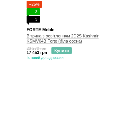
−25%
3
3
FORTE Meble
Вітрина з освітленням 2D2S Kashmir
KSMV64B Forte (біла сосна)
23 270 грн
Купити
17 453 грн
Готовий до відправки