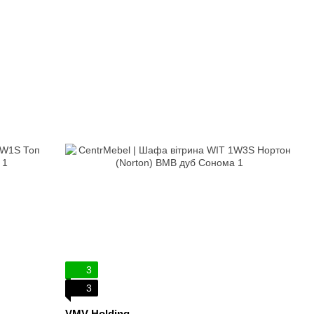
3
3
VMV Holding