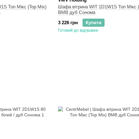
S Топ Мікс (Top Mix)
Шафа вітрина WIT 1D1W1S Топ Мікс (
а
ВМВ дуб Сонома
3 226 грн
Купити
Готовий до відправки