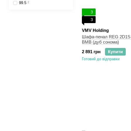
99.5
2
3
3
VMV Holding
Шафа-пенал REG 2D1S Т
ВМВ (дуб сонома)
2 891 грн
Купити
Готовий до відправки