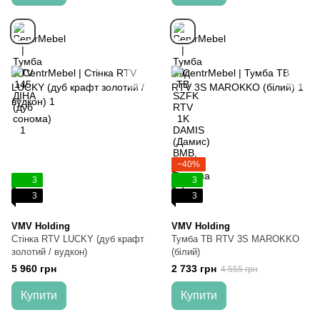
−40%
3
3
3
3
VMV Holding
VMV Holding
Стінка RTV LUCKY (дуб крафт
Тумба ТВ RTV 3S MAROKKO
золотий / вудкон)
(білий)
5 960 грн
2 733 грн
4 555 грн
Купити
Купити