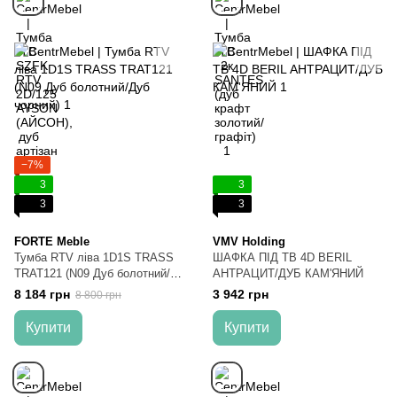
−7%
3
3
3
3
FORTE Meble
VMV Holding
Тумба RTV ліва 1D1S TRASS
ШАФКА ПІД ТВ 4D BERIL
TRAT121 (N09 Дуб болотний/
АНТРАЦИТ/ДУБ КАМ'ЯНИЙ
Дуб чорний)
8 184 грн
3 942 грн
8 800 грн
Купити
Купити