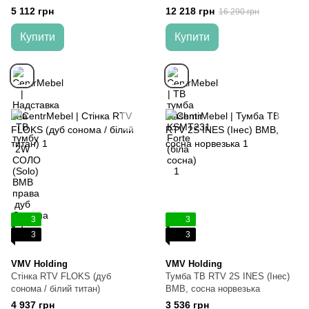
Сонома
5 112 грн
12 218 грн
16 290 грн
Купити
Купити
3
3
3
3
VMV Holding
VMV Holding
Стінка RTV FLOKS (дуб
Тумба ТВ RTV 2S INES (Інес)
сонома / білий титан)
ВМВ, сосна норвезька
4 937 грн
3 536 грн