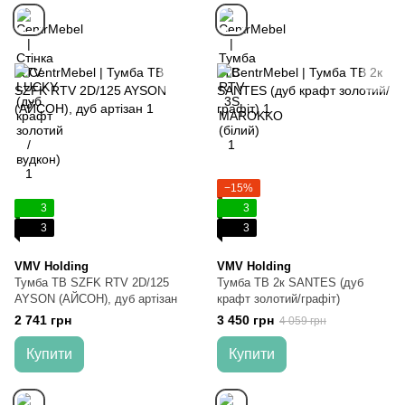
−15%
3
3
3
3
VMV Holding
VMV Holding
Тумба ТВ SZFK RTV 2D/125
Тумба ТВ 2к SANTES (дуб
AYSON (АЙСОН), дуб артізан
крафт золотий/графіт)
2 741 грн
3 450 грн
4 059 грн
Купити
Купити