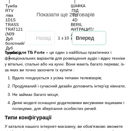
Показати ще 20 товарів
Назад
Вперед
1
з 10
Тумби для ТБ Forte –
це один з найбільш практичних і
функціональних варіантів для розміщення аудіо і відео техніки
у вітальні, спальні або на кухні. Вони мають багато переваг, із-
за яких ви точно захочете їх купити :
Вдало поєднується з усіма типами телевізорів;
Продуманий і сучасний дизайн доповнить інтер'єр кімнати;
Не займає багато місця;
Деякі моделі оснащені додатковими висувними ящиками і
полицями, для зберігання особистих речей.
Типи конфігурації
У каталозі нашого інтернет-магазину, ви обов'язково зможете