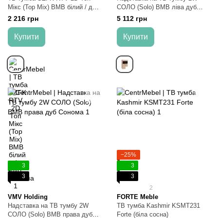
Мікс (Top Mix) ВМВ білий / дуб
СОЛО (Solo) ВМВ ліва дуб
Сонома
Сонома
2 216 грн
5 112 грн
Купити
Купити
−25%
3
3
3
3
2
VMV Holding
FORTE Meble
Надставка на ТВ тумбу 2W
ТВ тумба Kashmir KSMT231
СОЛО (Solo) ВМВ права дуб
Forte (біла сосна)