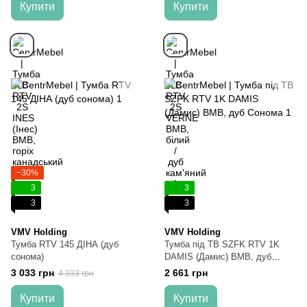
Купити
Купити
−30%
3
3
3
3
VMV Holding
VMV Holding
Тумба RTV 145 ДІНА (дуб
Тумба під ТВ SZFK RTV 1K
сонома)
DAMIS (Дамис) ВМВ, дуб
Сонома
3 033 грн
2 661 грн
4 333 грн
Купити
Купити