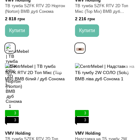
VMV Holding
VMV Holding
ТВ тумба SZFK RTV 2D Нортон
ТВ тумба SZFK RTV 2D Топ
(Norton) ВМВ дуб Сонома
Мікс (Top Mix) ВМВ дуб
Сонома
2 818 грн
2 216 грн
Купити
Купити
3
3
3
3
VMV Holding
VMV Holding
ТВ тумба SZFK RTV 2D Топ
Надставка на ТБ тумбу 2W