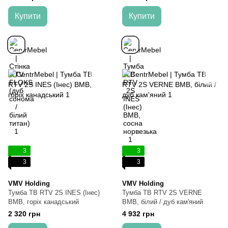
Купити
Купити
3
3
3
3
VMV Holding
VMV Holding
Тумба ТВ RTV 2S INES (Інес)
Тумба ТВ RTV 2S VERNE
ВМВ, горіх канадський
ВМВ, білий / дуб кам'яний
2 320 грн
4 932 грн