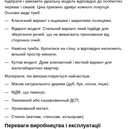
підібрати і замовити ідеальну модель відповідно до особистих
переваг і смаків. Ціна приємно здивує кожного покупця.
Основні види тумб :
Класичний варіант з ящиками і закритими полицями;
Відкриті моделі. Стильний варіант, який підійде для
зберігання речей, що не вимагають приховання від
сторонніх очей;
Навісна тумба. Кріпитися на стіну, а відповідно економить
вільний простір кімнати;
Кутові моделі. Дуже компактний і місткий варіант для
малогабаритних квартир.
Матеріали, які використовуються найчастіше :
Масив натурального дерева (дуб, бук, сосна, інше);
МДФ, що ламінує;
Лакований або кэшированный ДСП;
Хромований метал;
Стекло (матове, глянсове, кольорове).
Переваги виробництва і експлуатації